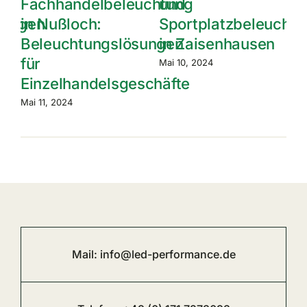
Parkplatzbeleuchtung
Fachhandelbeleuc
euchtung
in Zaisenhausen
in Zaisenhausen:
en
Alles, was Sie
Mai 9, 2024
wissen müssen
Mai 8, 2024
Mail:
info@led-performance.de
Telefon:
+49 (0) 171 7273093