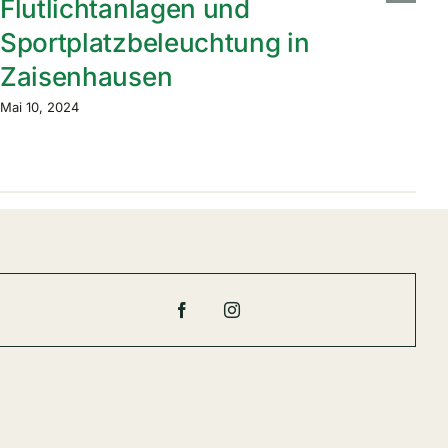
Flutlichtanlagen und
E
Sportplatzbeleuchtung in
Z
Zaisenhausen
Ma
Mai 10, 2024