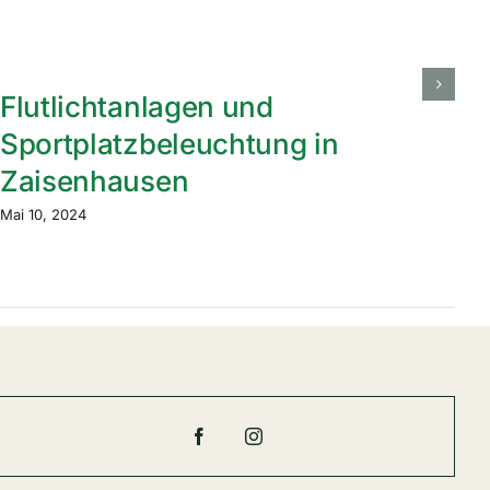
Flutlichtanlagen und
E
Sportplatzbeleuchtung in
Z
Zaisenhausen
Ma
Mai 10, 2024