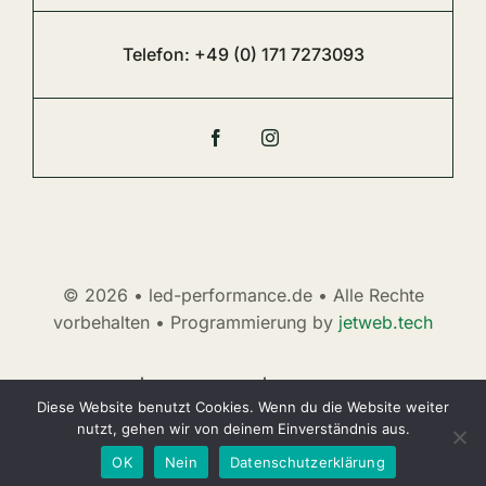
Telefon:
+49 (0) 171 7273093
© 2026 • led-performance.de • Alle Rechte
vorbehalten • Programmierung by
jetweb.tech
AGB
|
Impressum
|
Datenschutz
Diese Website benutzt Cookies. Wenn du die Website weiter
nutzt, gehen wir von deinem Einverständnis aus.
OK
Nein
Datenschutzerklärung