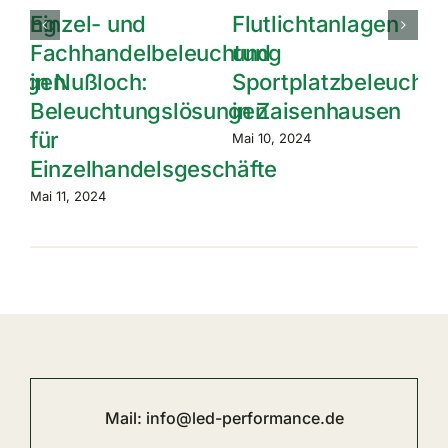
gen
Effektive
Einzel- und
Parkplatzbeleuchtung
Fachhandelbeleu
leuchtung
in Zaisenhausen
in Zaisenhausen:
sen
Alles, was Sie
Mai 9, 2024
wissen müssen
Mai 8, 2024
Mail:
info@led-performance.de